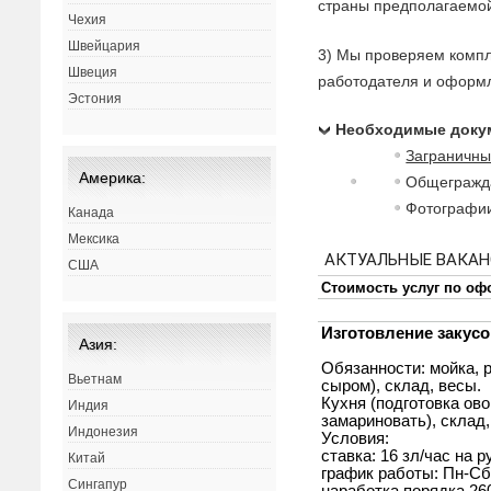
страны предполагаемой
Чехия
Швейцария
3) Мы проверяем компл
Швеция
работодателя и оформл
Эстония
Необходимые докум
Заграничны
Америка:
Общегражд
Фотографии
Канада
Мексика
США
Азия:
Вьетнам
Индия
Индонезия
Китай
Сингапур