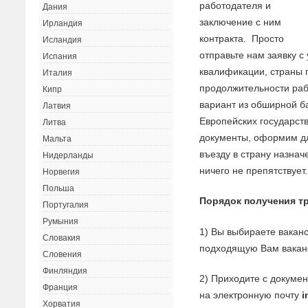
работодателя и
Дания
заключение с ним
Ирландия
контракта. Просто
Исландия
отправьте нам заявку 
Испания
квалификации, страны 
Италия
продолжительности ра
Кипр
вариант из обширной б
Латвия
Европейских государст
Литва
документы, оформим дл
Мальта
въезду в страну назна
Нидерланды
ничего не препятствует.
Норвегия
Польша
Порядок получения тр
Португалия
Румыния
1) Вы выбираете ваканс
Словакия
подходящую Вам ваканс
Словения
Финляндия
2) Приходите с докуме
Франция
на электронную почту
i
Хорватия