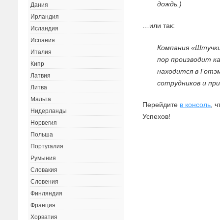
дождь.)
Дания
Ирландия
…или так:
Исландия
Испания
Компания «Штучки 
Италия
пор производит к
Кипр
находится в Готэ
Латвия
сотрудников и пр
Литва
Мальта
Перейдите
в консоль
, 
Нидерланды
Успехов!
Норвегия
Польша
Португалия
Румыния
Словакия
Словения
Финляндия
Франция
Хорватия