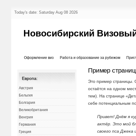
Today's date: Saturday Aug 08 2026
Новосибирский Визовый
Оформление виз
Работа и образование за рубежом
Приг
Пример страни
Европа:
Это пример страницы. О
Австрия
остаётся на одном мес
Бельгия
тем). На странице «Де
Болгария
себе потенциальным по
Великобритания
Привет! Днём я к
Венгрия
актёр. Это мой бл
Германия
своего пса Джека 
Греция