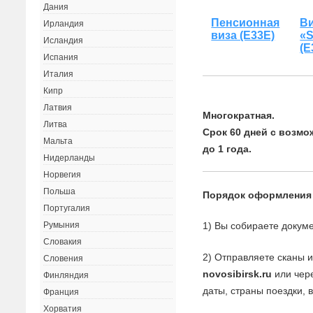
Дания
Пенсионная
В
Ирландия
виза (Е33Е)
«
Исландия
(Е
Испания
Италия
Кипр
Латвия
Многократная.
Литва
Срок 60 дней с возм
Мальта
до 1 года.
Нидерланды
Норвегия
Польша
Порядок оформления
Португалия
1) Вы собираете докуме
Румыния
Словакия
2) Отправляете сканы 
Словения
novosibirsk.ru
или чере
Финляндия
даты, страны поездки, 
Франция
Хорватия