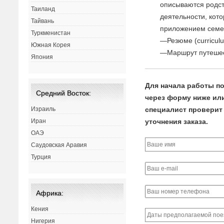
описываются родст
Таиланд
деятельности, кото
Тайвань
приложением семей
Туркменистан
—Резюме (curriculu
Южная Корея
—Маршрут путешес
Япония
Для начала работы по
Средний Восток:
через форму ниже или 
специалист проверит 
Израиль
уточнения заказа.
Иран
ОАЭ
Саудовская Аравия
Турция
Африка:
Кения
Нигерия