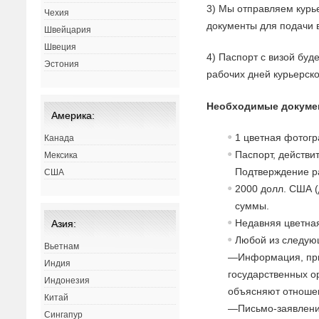
3) Мы отправляем курь
Чехия
документы для подачи в
Швейцария
Швеция
4) Паспорт с визой буд
Эстония
рабочих дней курьерск
Необходимые докуме
Америка:
1 цветная фотог
Канада
Паспорт, действи
Мексика
Подтверждение р
США
2000 долл. США (
суммы.
Недавняя цветна
Азия:
Любой из следую
Вьетнам
—Информация, при
Индия
государственных о
Индонезия
объясняют отношен
Китай
—Письмо-заявление
Сингапур